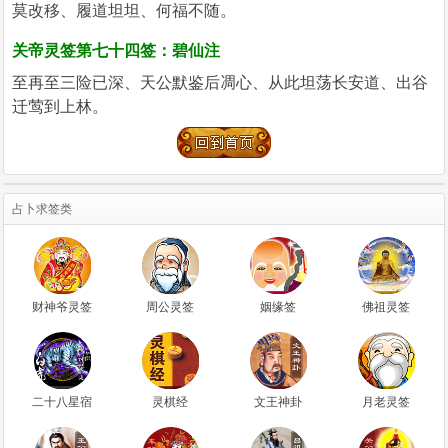
莫改移、履道坦坦、何福不随。
关帝灵签第七十四签：碧仙注
至再至三险已深、天公默鉴后凋心、从此坦荡长安道、出谷
迁莺到上林。
占卜求签类
财神爷灵签
周公灵签
姻缘签
佛祖灵签
二十八星宿
灵棋经
文王神卦
月老灵签