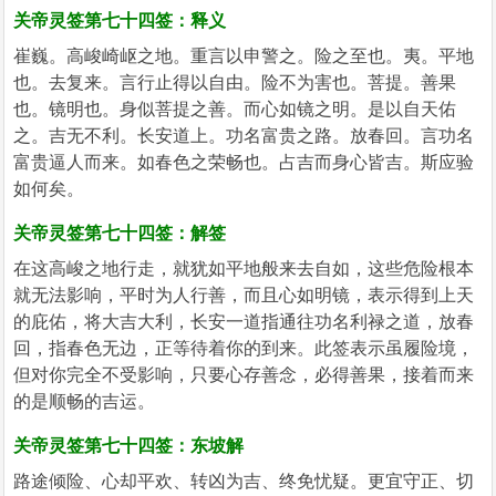
关帝灵签第七十四签：释义
崔巍。高峻崎岖之地。重言以申警之。险之至也。夷。平地
也。去复来。言行止得以自由。险不为害也。菩提。善果
也。镜明也。身似菩提之善。而心如镜之明。是以自天佑
之。吉无不利。长安道上。功名富贵之路。放春回。言功名
富贵逼人而来。如春色之荣畅也。占吉而身心皆吉。斯应验
如何矣。
关帝灵签第七十四签：解签
在这高峻之地行走，就犹如平地般来去自如，这些危险根本
就无法影响，平时为人行善，而且心如明镜，表示得到上天
的庇佑，将大吉大利，长安一道指通往功名利禄之道，放春
回，指春色无边，正等待着你的到来。此签表示虽履险境，
但对你完全不受影响，只要心存善念，必得善果，接着而来
的是顺畅的吉运。
关帝灵签第七十四签：东坡解
路途倾险、心却平欢、转凶为吉、终免忧疑。更宜守正、切