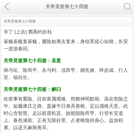
关帝灵签第七十四签
关帝灵签第七十四签
辛丁 (上吉) 窦禹钧折桂
崔巍崔巍复崔巍，履险如夷去复来，身似菩提心似镜，长安
一道放春回。
关帝灵签第七十四签：圣意
病与讼、险而平、名与利、迍而亨、婚先难、终必成、行人
至、福自生。
关帝灵签第七十四签：解曰
此签事有重险。目前甚属艰难。然赖神明默相。虽在危险之
中。如履康庄之路。盖缘平日身具善根。足以感格天意。此
时心含智慧。足以权度机宜。故能脱险而亨。行登长安道
上。春色满前。正有无限好景。占者唯慎持身心。益加积
累。以迓天麻斯善耳。